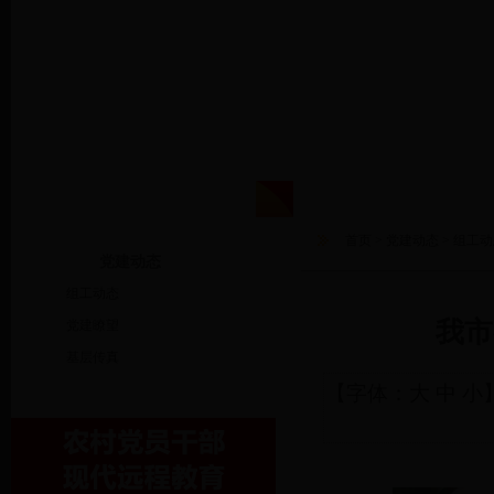
首 页
政策法规
领导
首页
>
党建动态
>
组工动
党建动态
组工动态
我市
党建瞭望
基层传真
【字体：
大
中
小