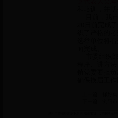
党代表大会筹
和培训，并就
目前，我市
20日前完成
织了严格的考
选举单位将召
面完成。
市委组织
程序、讲方法
镇党委要担负
确保换届工作
上一篇：
抓好集
下一篇：
浏阳市
浏阳市委组织部版权所有 通讯地址：浏阳市行政中心 联系电话：0